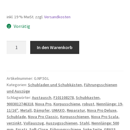
inkl. 19 % MwSt.
zzgl.
Versandkosten
Vorrätig
Vollauszug
In den Warenkorb
Führungsschiene
Nova
Pro,
Tragkraft:
Artikelnummer:
G.NP.50.L
40
Kategorien:
Schubladen und Schubkästen
,
Führungsschienen
kg
und Auszüge
(89
Schlagwörter:
Austausch
,
F101108278
,
Schubkasten
,
lbs),
9003012746318
,
Nova Pro
,
Korpusschiene
,
robust
,
Nennlänge: 19-
Oberfläche:
11/16"
,
Metall
,
Dämpfer
,
UMAXO
,
Reparatur
,
Nova Pro Deluxe
,
verzinkt,
Schublade
,
Nova Pro Classic
,
Korpusschienen
,
Nova Pro Scala
,
verzinkt
,
Vollauszug
,
Auszugsschienen
,
Stahl
,
Nennlänge: 500
500
mm
,
Ersatz
,
Soft-Close
,
Führungsschiene
,
linke Seite
,
GRASS
,