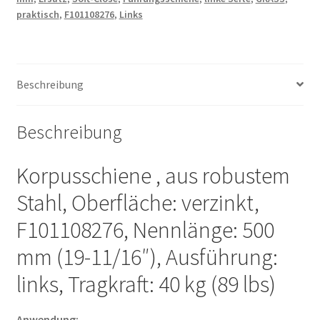
mm
praktisch
,
F101108276
,
Links
(19-
11/16″),
Ausführung:
links,
Beschreibung
F101108276.
Korpusschiene
für
Beschreibung
Schubkasten,
Ersatz,
Korpusschiene , aus robustem
Reparatur
Stahl, Oberfläche: verzinkt,
und
vieles
F101108276, Nennlänge: 500
mehr,
mm (19-11/16″), Ausführung:
von
GRASS
links, Tragkraft: 40 kg (89 lbs)
Menge
Anwendung: