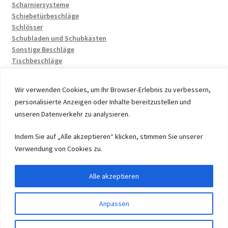
Scharniersysteme
Schiebetürbeschläge
Schlösser
Schubladen und Schubkästen
Sonstige Beschläge
Tischbeschläge
Wir verwenden Cookies, um Ihr Browser-Erlebnis zu verbessern,
personalisierte Anzeigen oder Inhalte bereitzustellen und
unseren Datenverkehr zu analysieren.
© 2026 by UMAXO Germany, member of the ERUON Group.
Indem Sie auf „Alle akzeptieren“ klicken, stimmen Sie unserer
High quality Fittings, mechanical Components and
Verwendung von Cookies zu.
Fasteners
Alle akzeptieren
Vertrag widerrufen
Anpassen