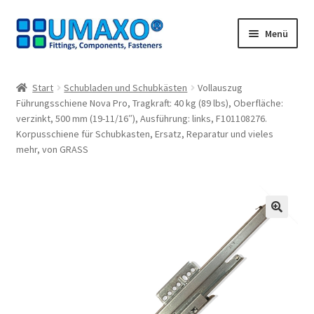
Zur
Zum
Menü
Navigation
Inhalt
springen
springen
Start
Start
Schubladen und Schubkästen
Vollauszug
Führungsschiene Nova Pro, Tragkraft: 40 kg (89 lbs), Oberfläche:
AGB
verzinkt, 500 mm (19-11/16″), Ausführung: links, F101108276.
Korpusschiene für Schubkasten, Ersatz, Reparatur und vieles
Datenschutz
mehr, von GRASS
Impressum
Kasse
🔍
Kontakt
Mein Konto