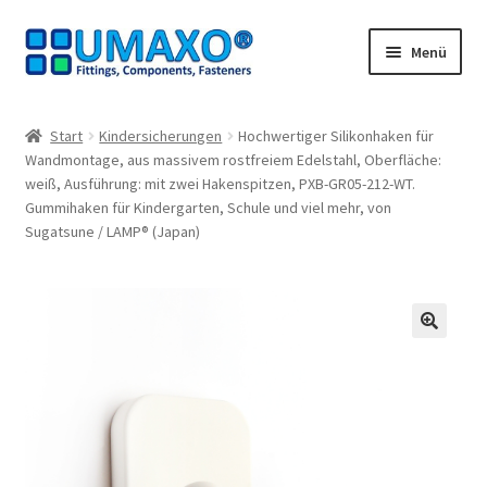
Zur
Zum
Menü
Navigation
Inhalt
springen
springen
Start
Start
Kindersicherungen
Hochwertiger Silikonhaken für
Wandmontage, aus massivem rostfreiem Edelstahl, Oberfläche:
AGB
weiß, Ausführung: mit zwei Hakenspitzen, PXB-GR05-212-WT.
Gummihaken für Kindergarten, Schule und viel mehr, von
Datenschutz
Sugatsune / LAMP® (Japan)
Impressum
Kasse
🔍
Kontakt
Mein Konto