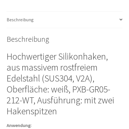
GR05-
212-
WT.
Beschreibung
Gummihaken
für
Beschreibung
Kindergarten,
Schule
und
Hochwertiger Silikonhaken,
viel
aus massivem rostfreiem
mehr,
von
Edelstahl (SUS304, V2A),
Sugatsune
Oberfläche: weiß, PXB-GR05-
/
LAMP®
212-WT, Ausführung: mit zwei
(Japan)
Hakenspitzen
Menge
Anwendung: