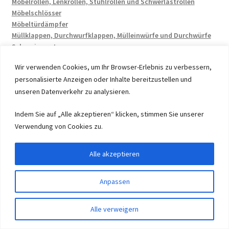
Möbelrollen, Lenkrollen, Stuhlrollen und Schwerlastrollen
Möbelschlösser
Möbeltürdämpfer
Müllklappen, Durchwurfklappen, Mülleinwürfe und Durchwürfe
Scharniersysteme
Schiebetürbeschläge
Wir verwenden Cookies, um Ihr Browser-Erlebnis zu verbessern,
Schlösser
personalisierte Anzeigen oder Inhalte bereitzustellen und
Schubladen und Schubkästen
unseren Datenverkehr zu analysieren.
Sonstige Beschläge
Tischbeschläge
Indem Sie auf „Alle akzeptieren“ klicken, stimmen Sie unserer
Verwendung von Cookies zu.
Alle akzeptieren
© 2026 by UMAXO Germany, member of the ERUON Group.
Anpassen
High quality Fittings, mechanical Components and
Fasteners
0
Alle verweigern
Suchen
Suchen