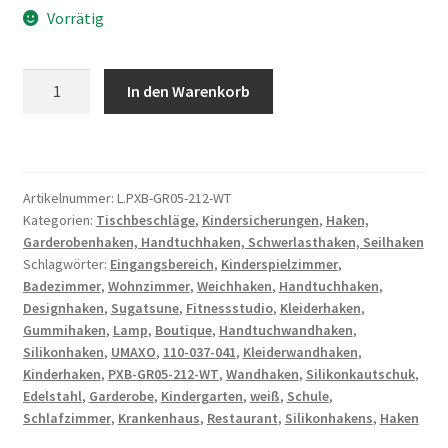
Vorrätig
Hochwertiger
In den Warenkorb
Silikonhaken
für
Wandmontage,
aus
Artikelnummer:
L.PXB-GR05-212-WT
massivem
Kategorien:
Tischbeschläge
,
Kindersicherungen
,
Haken,
rostfreiem
Garderobenhaken, Handtuchhaken, Schwerlasthaken, Seilhaken
Edelstahl,
Schlagwörter:
Eingangsbereich
,
Kinderspielzimmer
,
Oberfläche:
Badezimmer
,
Wohnzimmer
,
Weichhaken
,
Handtuchhaken
,
weiß,
Designhaken
,
Sugatsune
,
Fitnessstudio
,
Kleiderhaken
,
Ausführung:
Gummihaken
,
Lamp
,
Boutique
,
Handtuchwandhaken
,
Silikonhaken
,
UMAXO
,
110-037-041
,
Kleiderwandhaken
,
mit
Kinderhaken
,
PXB-GR05-212-WT
,
Wandhaken
,
Silikonkautschuk
,
zwei
Edelstahl
,
Garderobe
,
Kindergarten
,
weiß
,
Schule
,
Hakenspitzen,
Schlafzimmer
,
Krankenhaus
,
Restaurant
,
Silikonhakens
,
Haken
PXB-