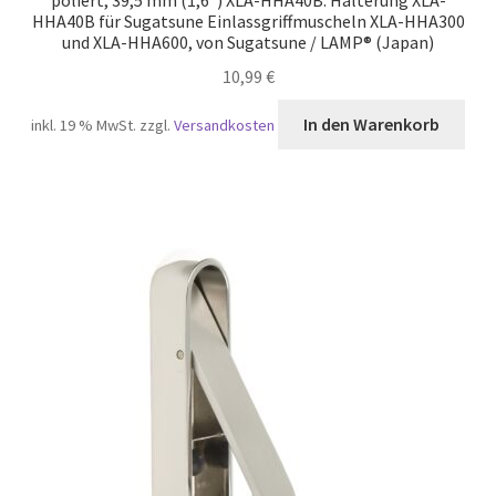
poliert, 39,5 mm (1,6″) XLA-HHA40B. Halterung XLA-
HHA40B für Sugatsune Einlassgriffmuscheln XLA-HHA300
und XLA-HHA600, von Sugatsune / LAMP® (Japan)
10,99
€
In den Warenkorb
inkl. 19 % MwSt.
zzgl.
Versandkosten