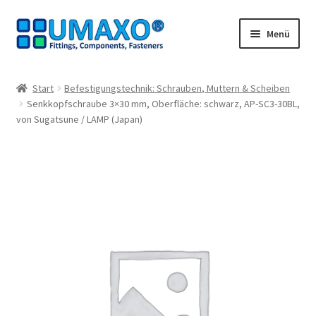
Zur
Zum
Menü
Navigation
Inhalt
springen
springen
Start
Start
Befestigungstechnik: Schrauben, Muttern & Scheiben
Senkkopfschraube 3×30 mm, Oberfläche: schwarz, AP-SC3-30BL,
AGB
von Sugatsune / LAMP (Japan)
Datenschutz
Impressum
Kasse
Kontakt
Mein Konto