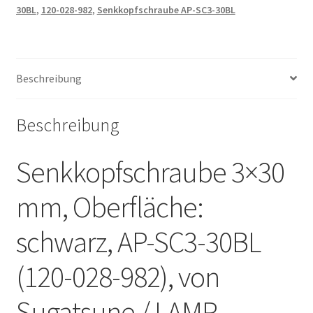
von
30BL
,
120-028-982
,
Senkkopfschraube AP-SC3-30BL
Sugatsune
/
LAMP
(Japan)
Beschreibung
Menge
Beschreibung
Senkkopfschraube 3×30
mm, Oberfläche:
schwarz, AP-SC3-30BL
(120-028-982), von
Sugatsune / LAMP