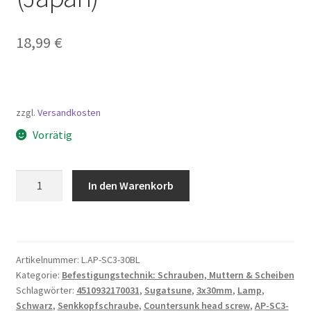
18,99
€
zzgl.
Versandkosten
Vorrätig
Senkkopfschraube
In den Warenkorb
3x30
mm,
Oberfläche:
schwarz,
Artikelnummer:
L.AP-SC3-30BL
AP-
Kategorie:
Befestigungstechnik: Schrauben, Muttern & Scheiben
SC3-
Schlagwörter:
4510932170031
,
Sugatsune
,
3x30mm
,
Lamp
,
30BL,
Schwarz
,
Senkkopfschraube
,
Countersunk head screw
,
AP-SC3-