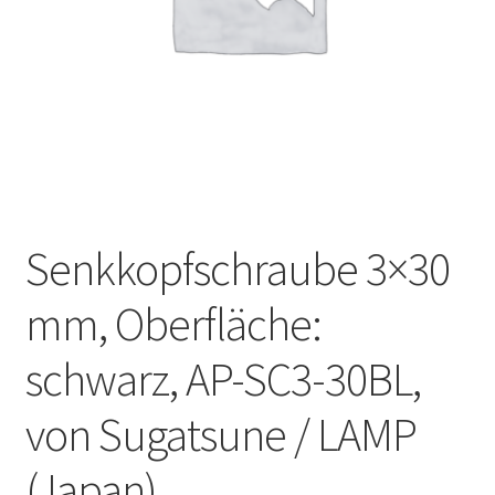
Unsere Partner
Versand
Vertrag widerrufen
Warenkorb
Senkkopfschraube 3×30
Widerrufsbelehrung
mm, Oberfläche:
schwarz, AP-SC3-30BL,
von Sugatsune / LAMP
(Japan)