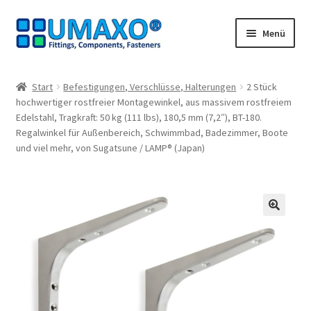
Zur
Zum
Menü
Navigation
Inhalt
springen
springen
Start
Start
Befestigungen, Verschlüsse, Halterungen
2 Stück
hochwertiger rostfreier Montagewinkel, aus massivem rostfreiem
AGB
Edelstahl, Tragkraft: 50 kg (111 lbs), 180,5 mm (7,2″), BT-180.
Regalwinkel für Außenbereich, Schwimmbad, Badezimmer, Boote
Datenschutz
und viel mehr, von Sugatsune / LAMP® (Japan)
Impressum
Kasse
🔍
Kontakt
Mein Konto