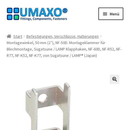
Zur
Zum
Menü
Navigation
Inhalt
springen
springen
Start
Start
Befestigungen, Verschlüsse, Halterungen
Montagewinkel, 50 mm (2″), NF-50D. Montageklammer für
AGB
Blechmontage, Sugatsune / LAMP Klapphaken, NF-60D, NF-R52, NF-
R77, NF-K52, NF-K77, von Sugatsune / LAMP® (Japan)
Datenschutz
Impressum
🔍
Kasse
Kontakt
Mein Konto