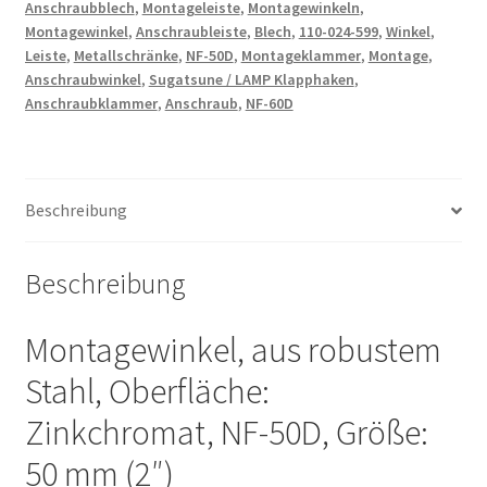
Anschraubblech
,
Montageleiste
,
Montagewinkeln
,
NF-
Montagewinkel
,
Anschraubleiste
,
Blech
,
110-024-599
,
Winkel
,
60D,
Leiste
,
Metallschränke
,
NF-50D
,
Montageklammer
,
Montage
,
NF-
Anschraubwinkel
,
Sugatsune / LAMP Klapphaken
,
R52,
Anschraubklammer
,
Anschraub
,
NF-60D
NF-
R77,
NF-
K52,
Beschreibung
NF-
K77,
Beschreibung
von
Sugatsune
Montagewinkel, aus robustem
/
LAMP®
Stahl, Oberfläche:
(Japan)
Zinkchromat, NF-50D, Größe:
Menge
50 mm (2″)