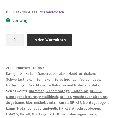
inkl. 19 % MwSt.
zzgl.
Versandkosten
Vorrätig
Montagewinkel,
In den Warenkorb
50
mm
(2″),
NF-
Artikelnummer:
L.NF-50D
50D.
Kategorien:
Haken, Garderobenhaken, Handtuchhaken,
Montageklammer
Schwerlasthaken, Seilhaken
,
Befestigungen, Verschlüsse,
für
Halterungen
,
Beschläge für Gehäuse und Möbel aus Metall
Blechmontage,
Schlagwörter:
Klammer
,
Blechmontage
,
Halterung
,
NF-R52
,
Sugatsune
Montagehalterung
,
Metallblech
,
NF-R77
,
Anschraubhalterung
,
/
Sugatsune
,
Blechmöbel
,
zinkchromat
,
NF-K52
,
Montagebogen
,
Lamp
,
Metallgehäuse
,
zinkgelb
,
NF-K77
,
Anschraubbogen
,
LAMP
UMAXO
,
Metall
,
Montageblech
,
Bogen
,
Montagewinkels
,
Klapphaken,