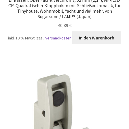
Einlassen, Oberfläche: verchromt, 52 mm (2,1″), NF-K52-
CR. Quadratischer Klapphaken mit Schließautomatik, für
Tinyhouse, Wohnmobil, Yacht und viel mehr, von
Sugatsune / LAMP® (Japan)
40,89
€
In den Warenkorb
inkl. 19 % MwSt.
zzgl.
Versandkosten