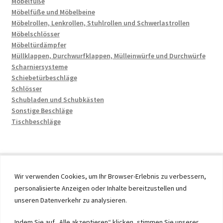
Möbelfüße
Möbelfüße und Möbelbeine
Möbelrollen, Lenkrollen, Stuhlrollen und Schwerlastrollen
Möbelschlösser
Möbeltürdämpfer
Müllklappen, Durchwurfklappen, Mülleinwürfe und Durchwürfe
Scharniersysteme
Schiebetürbeschläge
Schlösser
Schubladen und Schubkästen
Sonstige Beschläge
Tischbeschläge
Wir verwenden Cookies, um Ihr Browser-Erlebnis zu verbessern,
personalisierte Anzeigen oder Inhalte bereitzustellen und
© 2026 by UMAXO Germany, member of the ERUON Group.
unseren Datenverkehr zu analysieren.
High quality Fittings, mechanical Components and
Fasteners
Indem Sie auf „Alle akzeptieren“ klicken, stimmen Sie unserer