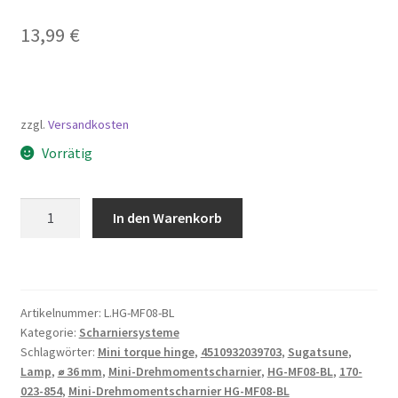
13,99
€
zzgl.
Versandkosten
Vorrätig
Mini-
In den Warenkorb
Drehmomentscharnier
HG-
MF08-
BL,
Artikelnummer:
L.HG-MF08-BL
von
Kategorie:
Scharniersysteme
Sugatsune
Schlagwörter:
Mini torque hinge
,
4510932039703
,
Sugatsune
,
/
Lamp
,
⌀ 36 mm
,
Mini-Drehmomentscharnier
,
HG-MF08-BL
,
170-
LAMP
023-854
,
Mini-Drehmomentscharnier HG-MF08-BL