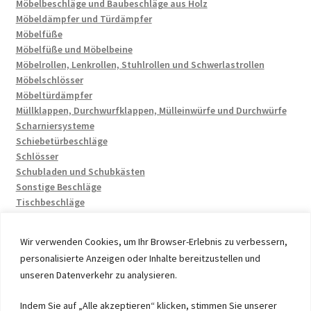
Möbelbeschläge und Baubeschläge aus Holz
Möbeldämpfer und Türdämpfer
Möbelfüße
Möbelfüße und Möbelbeine
Möbelrollen, Lenkrollen, Stuhlrollen und Schwerlastrollen
Möbelschlösser
Möbeltürdämpfer
Müllklappen, Durchwurfklappen, Mülleinwürfe und Durchwürfe
Scharniersysteme
Schiebetürbeschläge
Schlösser
Schubladen und Schubkästen
Sonstige Beschläge
Tischbeschläge
Wir verwenden Cookies, um Ihr Browser-Erlebnis zu verbessern,
personalisierte Anzeigen oder Inhalte bereitzustellen und
unseren Datenverkehr zu analysieren.
© 2026 by UMAXO Germany, member of the ERUON Group.
Indem Sie auf „Alle akzeptieren“ klicken, stimmen Sie unserer