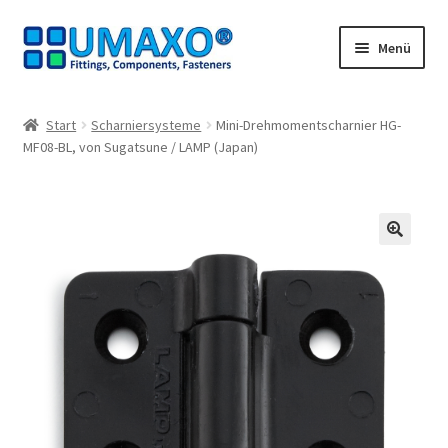
Zur
Zum
Menü
Navigation
Inhalt
springen
springen
Start
Start
Scharniersysteme
Mini-Drehmomentscharnier HG-
MF08-BL, von Sugatsune / LAMP (Japan)
AGB
Datenschutz
Impressum
🔍
Kasse
Kontakt
Mein Konto