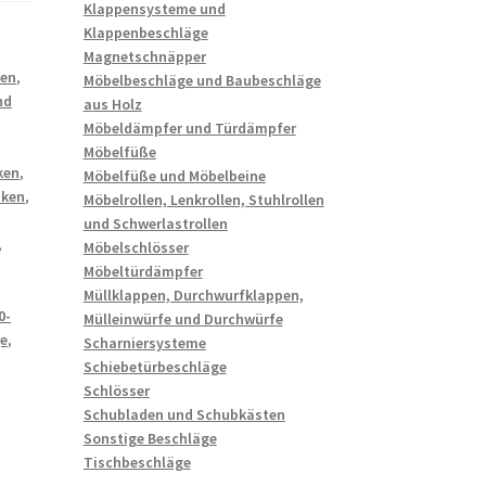
Klappensysteme und
Klappenbeschläge
Magnetschnäpper
ken
,
Möbelbeschläge und Baubeschläge
nd
aus Holz
Möbeldämpfer und Türdämpfer
Möbelfüße
ken
,
Möbelfüße und Möbelbeine
aken
,
Möbelrollen, Lenkrollen, Stuhlrollen
und Schwerlastrollen
,
Möbelschlösser
Möbeltürdämpfer
Müllklappen, Durchwurfklappen,
0-
Mülleinwürfe und Durchwürfe
ge
,
Scharniersysteme
Schiebetürbeschläge
Schlösser
Schubladen und Schubkästen
Sonstige Beschläge
Tischbeschläge