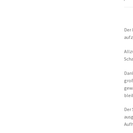
Der
auf
Allz
Scha
Dank
groß
gewä
blei
Der 
ausg
Aufh