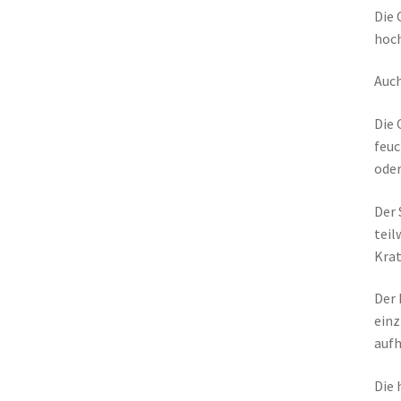
Die 
hoch
Auch
Die 
feu
oder
Der 
teil
Krat
Der 
einz
aufh
Die 