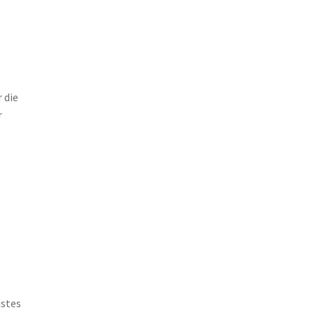
 die
r
ustes