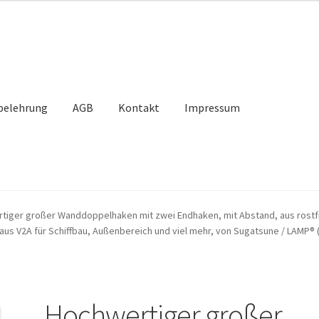
belehrung
AGB
Kontakt
Impressum
takt
Mein Konto
Unsere Partner
Versand
Vertrag widerrufen
tiger großer Wanddoppelhaken mit zwei Endhaken, mit Abstand, aus rostfre
us V2A für Schiffbau, Außenbereich und viel mehr, von Sugatsune / LAMP® 
Hochwertiger großer