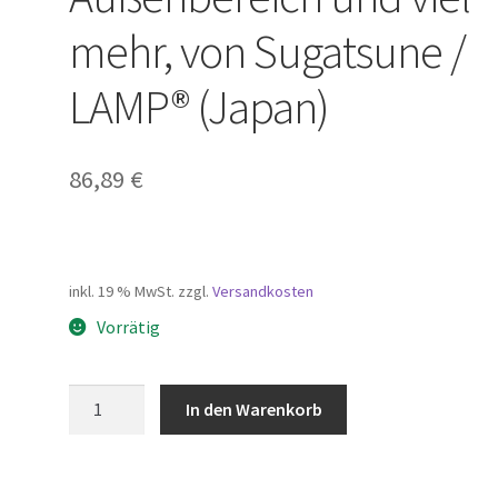
mehr, von Sugatsune /
LAMP® (Japan)
86,89
€
inkl. 19 % MwSt.
zzgl.
Versandkosten
Vorrätig
Hochwertiger
In den Warenkorb
großer
Wanddoppelhaken
mit