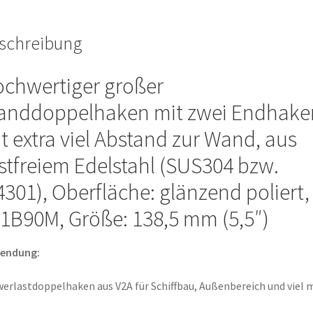
Schiffbau,
Außenbereich
schreibung
und
viel
mehr,
chwertiger großer
von
nddoppelhaken mit zwei Endhake
Sugatsune
/
t extra viel Abstand zur Wand, aus
LAMP®
stfreiem Edelstahl (SUS304 bzw.
(Japan)
Menge
4301), Oberfläche: glänzend poliert,
1B90M, Größe: 138,5 mm (5,5″)
endung:
erlastdoppelhaken aus V2A für Schiffbau, Außenbereich und viel 