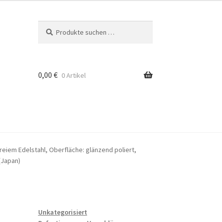
Suchen
Suchen
nach:
0,00
€
0 Artikel
iem Edelstahl, Oberfläche: glänzend poliert,
(Japan)
Unkategorisiert