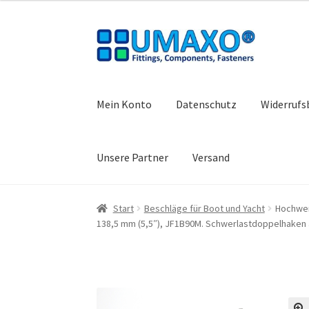
Zur
Zum
Navigation
Inhalt
springen
springen
Mein Konto
Datenschutz
Widerrufs
Unsere Partner
Versand
Start
AGB
Datenschutz
Impressum
Kasse
Kon
Start
Beschläge für Boot und Yacht
Hochwer
138,5 mm (5,5″), JF1B90M. Schwerlastdoppelhaken a
Warenkorb
Widerrufsbelehrung