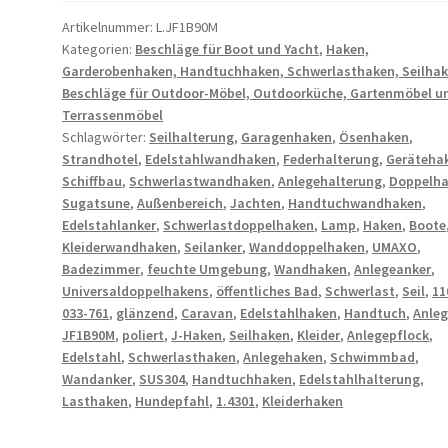
zwei
Artikelnummer:
L.JF1B90M
Endhaken,
Kategorien:
Beschläge für Boot und Yacht
,
Haken,
mit
Garderobenhaken, Handtuchhaken, Schwerlasthaken, Seilha
Abstand,
Beschläge für Outdoor-Möbel, Outdoorküche, Gartenmöbel u
aus
Terrassenmöbel
rostfreiem
Schlagwörter:
Seilhalterung
,
Garagenhaken
,
Ösenhaken
,
Edelstahl,
Strandhotel
,
Edelstahlwandhaken
,
Federhalterung
,
Geräteha
Schiffbau
,
Schwerlastwandhaken
,
Anlegehalterung
,
Doppelh
Oberfläche:
Sugatsune
,
Außenbereich
,
Jachten
,
Handtuchwandhaken
,
glänzend
Edelstahlanker
,
Schwerlastdoppelhaken
,
Lamp
,
Haken
,
Boote
poliert,
Kleiderwandhaken
,
Seilanker
,
Wanddoppelhaken
,
UMAXO
,
138,5
Badezimmer
,
feuchte Umgebung
,
Wandhaken
,
Anlegeanker
,
mm
Universaldoppelhakens
,
öffentliches Bad
,
Schwerlast
,
Seil
,
11
(5,5″),
033-761
,
glänzend
,
Caravan
,
Edelstahlhaken
,
Handtuch
,
Anle
JF1B90M.
JF1B90M
,
poliert
,
J-Haken
,
Seilhaken
,
Kleider
,
Anlegepflock
,
Edelstahl
,
Schwerlasthaken
,
Anlegehaken
,
Schwimmbad
,
Schwerlastdoppelhaken
Wandanker
,
SUS304
,
Handtuchhaken
,
Edelstahlhalterung
,
aus
Lasthaken
,
Hundepfahl
,
1.4301
,
Kleiderhaken
V2A
für