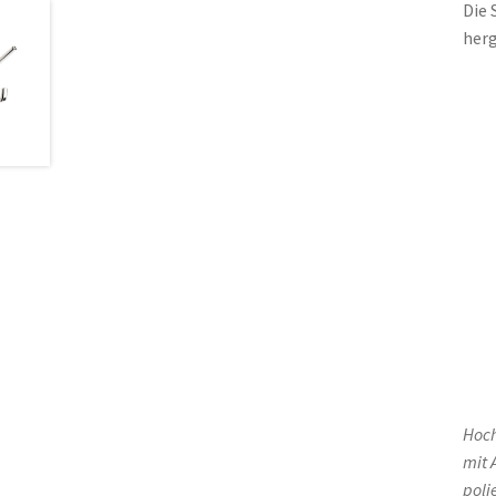
Die 
herg
Hoch
mit 
poli