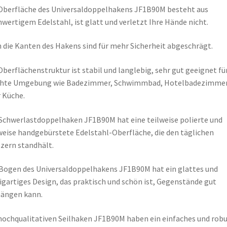
Oberfläche des Universaldoppelhakens JF1B90M besteht aus
wertigem Edelstahl, ist glatt und verletzt Ihre Hände nicht.
 die Kanten des Hakens sind für mehr Sicherheit abgeschrägt.
Oberflächenstruktur ist stabil und langlebig, sehr gut geeignet für
chte Umgebung wie Badezimmer, Schwimmbad, Hotelbadezimme
 Küche.
Schwerlastdoppelhaken JF1B90M hat eine teilweise polierte und
weise handgebürstete Edelstahl-Oberfläche, die den täglichen
zern standhält.
Bogen des Universaldoppelhakens JF1B90M hat ein glattes und
igartiges Design, das praktisch und schön ist, Gegenstände gut
ängen kann.
hochqualitativen Seilhaken JF1B90M haben ein einfaches und rob