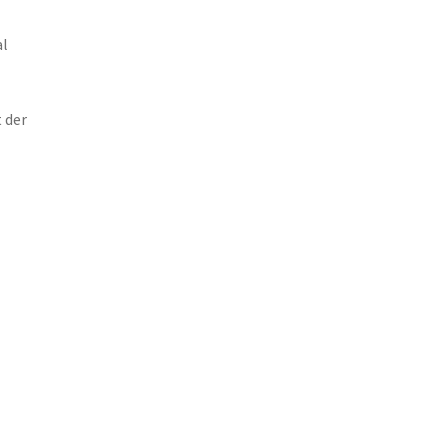
al
 der