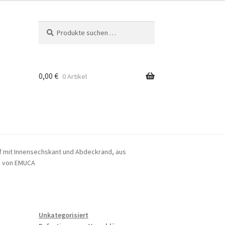
Suchen
Suchen
nach:
0,00
€
0 Artikel
f mit Innensechskant und Abdeckrand, aus
r, von EMUCA
Unkategorisiert