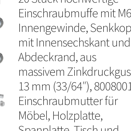
Einschraubmuffe mit M
Innengewinde, Senkkop
mit Innensechskant und
Abdeckrand, aus
massivem Zinkdruckgus
13 mm (33/64″), 8008001
Einschraubmutter für
Möbel, Holzplatte,
Spanplatte, Tisch und