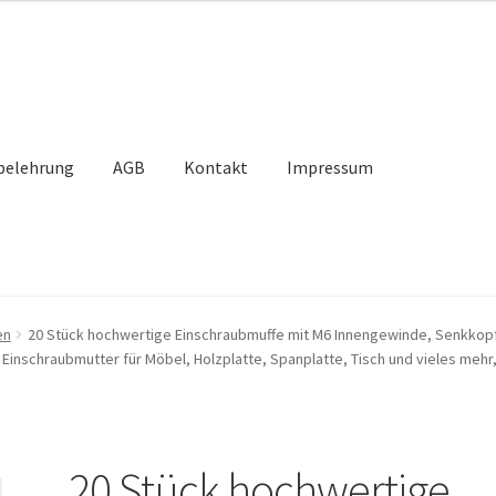
belehrung
AGB
Kontakt
Impressum
takt
Mein Konto
Unsere Partner
Versand
Vertrag widerrufen
en
20 Stück hochwertige Einschraubmuffe mit M6 Innengewinde, Senkkop
Einschraubmutter für Möbel, Holzplatte, Spanplatte, Tisch und vieles meh
20 Stück hochwertige