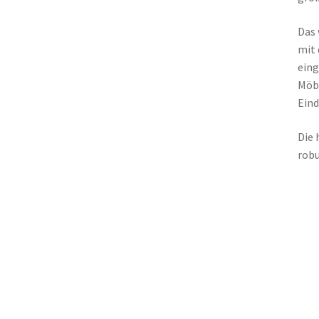
Das 
mit 
eing
Möbe
Eind
Die 
robu