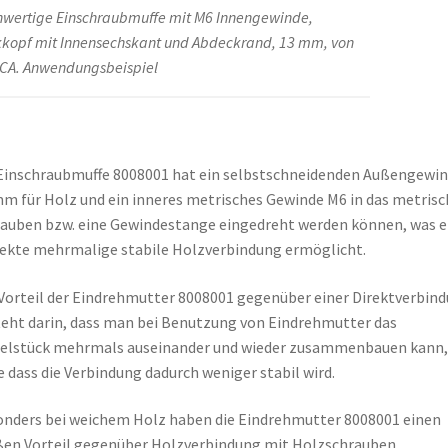
wertige Einschraubmuffe mit M6 Innengewinde,
kopf mit Innensechskant und Abdeckrand, 13 mm, von
A. Anwendungsbeispiel
Einschraubmuffe 8008001 hat ein selbstschneidenden Außengewi
m für Holz und ein inneres metrisches Gewinde M6 in das metrisc
auben bzw. eine Gewindestange eingedreht werden können, was e
ekte mehrmalige stabile Holzverbindung ermöglicht.
Vorteil der Eindrehmutter 8008001 gegenüber einer Direktverbin
eht darin, dass man bei Benutzung von Eindrehmutter das
elstück mehrmals auseinander und wieder zusammenbauen kann,
 dass die Verbindung dadurch weniger stabil wird.
nders bei weichem Holz haben die Eindrehmutter 8008001 einen
en Vorteil gegenüber Holzverbindung mit Holzschrauben.