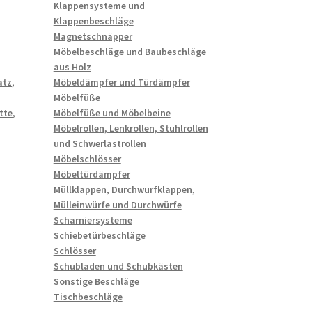
Klappensysteme und
Klappenbeschläge
Magnetschnäpper
Möbelbeschläge und Baubeschläge
aus Holz
atz
,
Möbeldämpfer und Türdämpfer
Möbelfüße
tte
,
Möbelfüße und Möbelbeine
Möbelrollen, Lenkrollen, Stuhlrollen
und Schwerlastrollen
Möbelschlösser
Möbeltürdämpfer
Müllklappen, Durchwurfklappen,
Mülleinwürfe und Durchwürfe
Scharniersysteme
Schiebetürbeschläge
Schlösser
Schubladen und Schubkästen
Sonstige Beschläge
Tischbeschläge