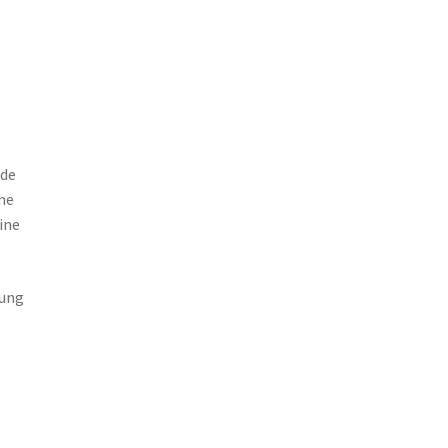
nde
he
ine
dung