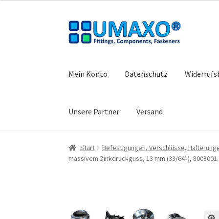
Zur
Zum
Navigation
Inhalt
springen
springen
Mein Konto
Datenschutz
Widerrufs
Unsere Partner
Versand
Start
AGB
Datenschutz
Impressum
Kasse
Kon
Start
Befestigungen, Verschlüsse, Halterung
massivem Zinkdruckguss, 13 mm (33/64″), 8008001. 
Warenkorb
Widerrufsbelehrung