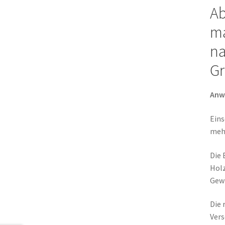
Ab
ma
na
Gr
Anw
Eins
meh
Die 
Holz
Gewi
Die 
Vers