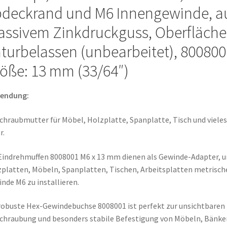
Spanplatte,
deckrand und M6 Innengewinde, a
Tisch
ssivem Zinkdruckguss, Oberfläche
und
vieles
turbelassen (unbearbeitet), 800800
mehr,
öße: 13 mm (33/64″)
von
EMUCA
Menge
endung:
chraubmutter für Möbel, Holzplatte, Spanplatte, Tisch und vieles
r.
Eindrehmuffen 8008001 M6 x 13 mm dienen als Gewinde-Adapter, u
platten, Möbeln, Spanplatten, Tischen, Arbeitsplatten metrisch
nde M6 zu installieren.
robuste Hex-Gewindebuchse 8008001 ist perfekt zur unsichtbaren
chraubung und besonders stabile Befestigung von Möbeln, Bänke