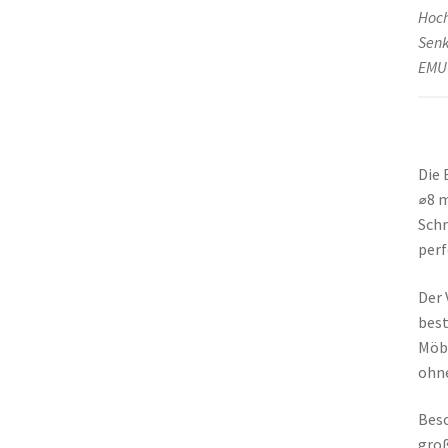
Hoch
Senk
EMUC
Die 
⌀8 m
Schr
perf
Der 
best
Möb
ohne
Beso
groß