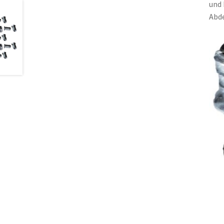
und 
Abde