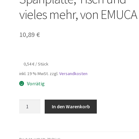
vieles mehr, von EMUCA
10,89
€
0,54
€
/
Stück
inkl. 19 % MwSt.
zzgl.
Versandkosten
Vorrätig
20
In den Warenkorb
Stück
hochwertige
Einschraubmuffe
mit