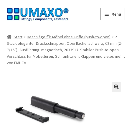
Zur
Zum
Menü
Navigation
Inhalt
springen
springen
Start
Start
Beschläge für Möbel ohne Griffe (push-to-open)
2
Stück eleganter Druckschnäpper, Oberfläche: schwarz, 62 mm (2-
AGB
7/16″), Ausführung: magnetisch, 2033917. Stabiler Push-to-open
Verschluss für Möbeltüren, Schranktüren, Klappen und vieles mehr,
Datenschutz
von EMUCA
Impressum
Kasse
🔍
Kontakt
Mein Konto