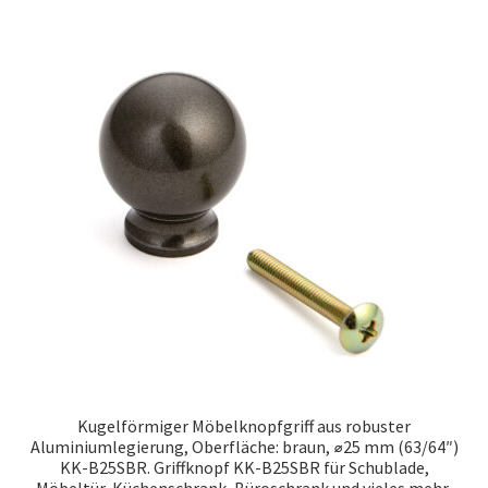
Kugelförmiger Möbelknopfgriff aus robuster
Aluminiumlegierung, Oberfläche: braun, ⌀25 mm (63/64″)
KK-B25SBR. Griffknopf KK-B25SBR für Schublade,
Möbeltür, Küchenschrank, Büroschrank und vieles mehr,