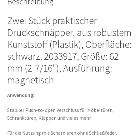
Beschreibung
und
vieles
Zwei Stück praktischer
mehr,
Druckschnäpper, aus robustem
von
EMUCA
Kunststoff (Plastik), Oberfläche:
Menge
schwarz, 2033917, Größe: 62
mm (2-7/16″), Ausführung:
magnetisch
Anwendung:
Stabiler Push-to-open Verschluss für Möbeltüren,
Schranktüren, Klappen und vieles mehr.
Für die Nutzung mit Scharnieren ohne Schließfeder.