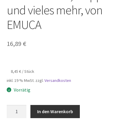
und vieles mehr, von
EMUCA
16,89
€
8,45
€
/
Stück
inkl. 19 % MwSt.
zzgl.
Versandkosten
Vorrätig
2
In den Warenkorb
Stück
eleganter
Druckschnäpper,