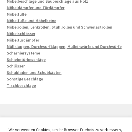
Möbelbeschläge und Baubeschläge aus Holz
Möbeldämpfer und Türdämpfer
Möbelfüße
Möbelfüße und Möbelbeine
Möbelrollen, Lenkrollen, Stuhlrollen und Schwerlastrollen
Möbelschlösser
Möbeltürdämpfer
Müllklappen, Durchwurfklappen, Mülleinwürfe und Durchwürfe
Scharniersysteme
Schiebetürbeschläge
Schlösser
Schubladen und Schubkästen
Sonstige Beschläge
Tischbeschläge
© 2026 by UMAXO Germany, member of the ERUON Group.
Wir verwenden Cookies, um Ihr Browser-Erlebnis zu verbessern,