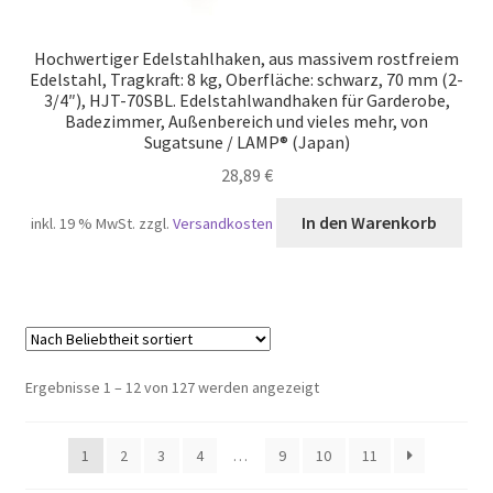
Hochwertiger Edelstahlhaken, aus massivem rostfreiem
Edelstahl, Tragkraft: 8 kg, Oberfläche: schwarz, 70 mm (2-
3/4″), HJT-70SBL. Edelstahlwandhaken für Garderobe,
Badezimmer, Außenbereich und vieles mehr, von
Sugatsune / LAMP® (Japan)
28,89
€
In den Warenkorb
inkl. 19 % MwSt.
zzgl.
Versandkosten
Nach
Ergebnisse 1 – 12 von 127 werden angezeigt
Beliebtheit
sortiert
1
2
3
4
…
9
10
11