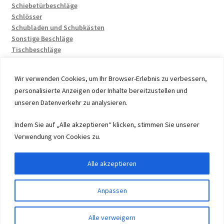
Schiebetürbeschläge
Schlösser
Schubladen und Schubkästen
Sonstige Beschläge
Tischbeschläge
Wir verwenden Cookies, um Ihr Browser-Erlebnis zu verbessern,
personalisierte Anzeigen oder Inhalte bereitzustellen und
unseren Datenverkehr zu analysieren.
© 2026 by UMAXO Germany, member of the ERUON Group.
Indem Sie auf „Alle akzeptieren“ klicken, stimmen Sie unserer
High quality Fittings, mechanical Components and
Verwendung von Cookies zu.
Fasteners
Alle akzeptieren
Vertrag widerrufen
Anpassen
0
Alle verweigern