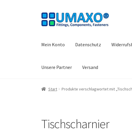
Zur
Zum
Navigation
Inhalt
springen
springen
Mein Konto
Datenschutz
Widerrufs
Unsere Partner
Versand
Start
AGB
Datenschutz
Impressum
Kasse
Kon
Start
Produkte verschlagwortet mit „Tischsch
Warenkorb
Widerrufsbelehrung
Tischscharnier