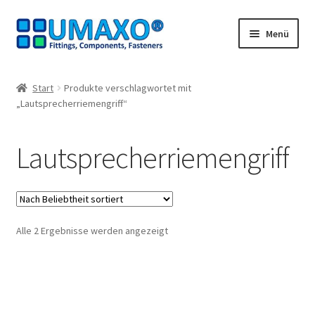
Zur
Zum
Menü
Navigation
Inhalt
springen
springen
Start
Start
Produkte verschlagwortet mit
„Lautsprecherriemengriff“
AGB
Datenschutz
Lautsprecherriemengriff
Impressum
Kasse
Nach
Alle 2 Ergebnisse werden angezeigt
Beliebtheit
Kontakt
sortiert
Mein Konto