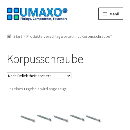
Zur
Zum
Menü
Navigation
Inhalt
springen
springen
Start
Start
Produkte verschlagwortet mit „Korpusschraube“
AGB
Korpusschraube
Datenschutz
Impressum
Einzelnes Ergebnis wird angezeigt
Kasse
Kontakt
Mein Konto