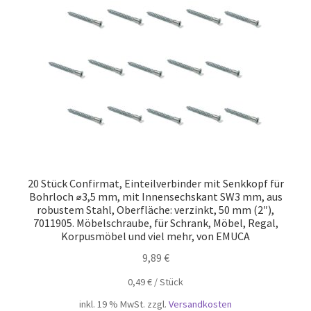
Unsere Partner
Versand
Vertrag widerrufen
Warenkorb
Widerrufsbelehrung
20 Stück Confirmat, Einteilverbinder mit Senkkopf für
Bohrloch ⌀3,5 mm, mit Innensechskant SW3 mm, aus
robustem Stahl, Oberfläche: verzinkt, 50 mm (2″),
7011905. Möbelschraube, für Schrank, Möbel, Regal,
Korpusmöbel und viel mehr, von EMUCA
9,89
€
0,49
€
/
Stück
inkl. 19 % MwSt.
zzgl.
Versandkosten