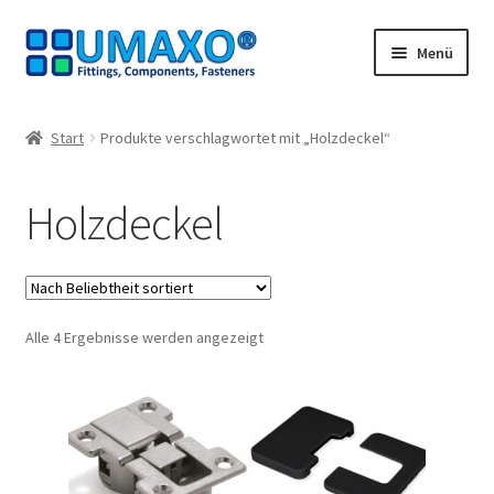
Zur
Zum
Menü
Navigation
Inhalt
springen
springen
Start
Start
Produkte verschlagwortet mit „Holzdeckel“
AGB
Holzdeckel
Datenschutz
Impressum
Nach
Alle 4 Ergebnisse werden angezeigt
Kasse
Beliebtheit
sortiert
Kontakt
Mein Konto