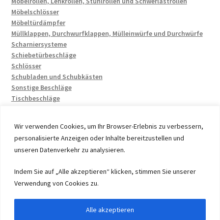
Möbelrollen, Lenkrollen, Stuhlrollen und Schwerlastrollen
Möbelschlösser
Möbeltürdämpfer
Müllklappen, Durchwurfklappen, Mülleinwürfe und Durchwürfe
Scharniersysteme
Schiebetürbeschläge
Schlösser
Schubladen und Schubkästen
Sonstige Beschläge
Tischbeschläge
Wir verwenden Cookies, um Ihr Browser-Erlebnis zu verbessern,
personalisierte Anzeigen oder Inhalte bereitzustellen und
unseren Datenverkehr zu analysieren.
© 2026 by UMAXO Germany, member of the ERUON Group.
Indem Sie auf „Alle akzeptieren“ klicken, stimmen Sie unserer
High quality Fittings, mechanical Components and
Verwendung von Cookies zu.
Fasteners
Alle akzeptieren