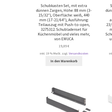
Schubkasten Set, mit extra
S
dünnen Zargen, Höhe: 88 mm (3-
dün
15/32″), Oberfläche: weiß, 440
mm (17-21/64″), Ausführung:
a
Teilauszug mit Push-to-open,
23/
3275312. Schubladenset für
m
Küchenmöbel und vieles mehr,
Sch
von EMUCA
u
19,89
€
inkl. 19 % MwSt.
zzgl.
Versandkosten
in
In den Warenkorb