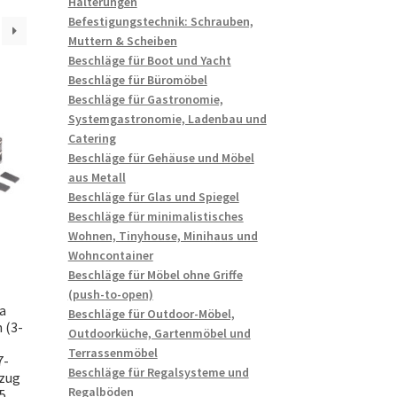
Halterungen
Befestigungstechnik: Schrauben,
Muttern & Scheiben
Beschläge für Boot und Yacht
Beschläge für Büromöbel
Beschläge für Gastronomie,
Systemgastronomie, Ladenbau und
Catering
Beschläge für Gehäuse und Möbel
aus Metall
Beschläge für Glas und Spiegel
Beschläge für minimalistisches
Wohnen, Tinyhouse, Minihaus und
Wohncontainer
Beschläge für Möbel ohne Griffe
(push-to-open)
ra
Beschläge für Outdoor-Möbel,
 (3-
Outdoorküche, Gartenmöbel und
Terrassenmöbel
7-
Beschläge für Regalsysteme und
szug
Regalböden
5.