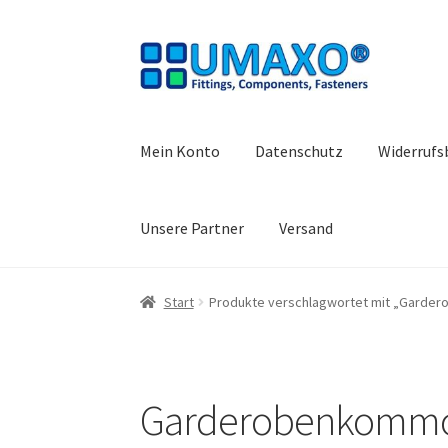
Zur
Zum
Navigation
Inhalt
springen
springen
Mein Konto
Datenschutz
Widerrufs
Unsere Partner
Versand
Start
AGB
Datenschutz
Impressum
Kasse
Kon
Start
Produkte verschlagwortet mit „Gard
Warenkorb
Widerrufsbelehrung
Garderobenkomm