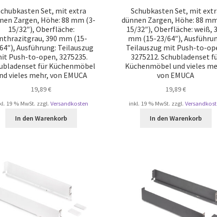
chubkasten Set, mit extra
Schubkasten Set, mit ext
nen Zargen, Höhe: 88 mm (3-
dünnen Zargen, Höhe: 88 mm
15/32″), Oberfläche:
15/32″), Oberfläche: weiß, 
nthrazitgrau, 390 mm (15-
mm (15-23/64″), Ausführun
64″), Ausführung: Teilauszug
Teilauszug mit Push-to-op
it Push-to-open, 3275235.
3275212. Schubladenset f
ubladenset für Küchenmöbel
Küchenmöbel und vieles me
nd vieles mehr, von EMUCA
von EMUCA
19,89
€
19,89
€
kl. 19 % MwSt.
zzgl.
Versandkosten
inkl. 19 % MwSt.
zzgl.
Versandkost
In den Warenkorb
In den Warenkorb