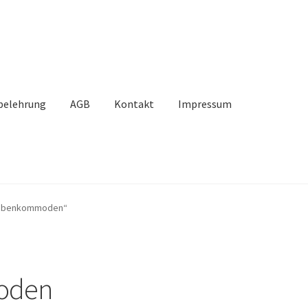
belehrung
AGB
Kontakt
Impressum
takt
Mein Konto
Unsere Partner
Versand
Vertrag widerrufen
erobenkommoden“
oden