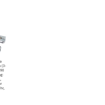
ra
 (3-
490
g:
,
ür
hr,