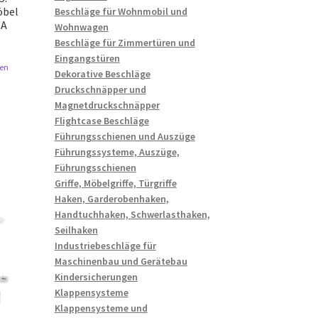
öbel
Beschläge für Wohnmobil und
CA
Wohnwagen
Beschläge für Zimmertüren und
Eingangstüren
en
Dekorative Beschläge
Druckschnäpper und
Magnetdruckschnäpper
Flightcase Beschläge
Führungsschienen und Auszüge
Führungssysteme, Auszüge,
Führungsschienen
Griffe, Möbelgriffe, Türgriffe
Haken, Garderobenhaken,
Handtuchhaken, Schwerlasthaken,
Seilhaken
Industriebeschläge für
Maschinenbau und Gerätebau
Kindersicherungen
Klappensysteme
Klappensysteme und