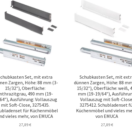
chubkasten Set, mit extra
Schubkasten Set, mit ext
nen Zargen, Höhe: 88 mm (3-
dünnen Zargen, Höhe: 88 mm
15/32″), Oberfläche:
15/32″), Oberfläche: weiß, 
nthrazitgrau, 490 mm (19-
mm (19-19/64″), Ausführun
64″), Ausführung: Vollauszug
Vollauszug mit Soft-Close
mit Soft-Close, 3275435.
3275412. Schubladenset f
ubladenset für Küchenmöbel
Küchenmöbel und vieles me
nd vieles mehr, von EMUCA
von EMUCA
27,89
€
27,89
€