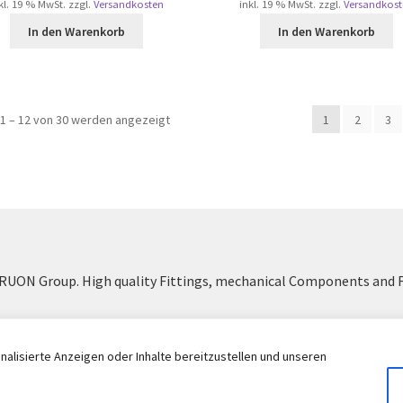
kl. 19 % MwSt.
zzgl.
Versandkosten
inkl. 19 % MwSt.
zzgl.
Versandkost
In den Warenkorb
In den Warenkorb
Nach
1 – 12 von 30 werden angezeigt
1
2
3
Beliebtheit
sortiert
UON Group. High quality Fittings, mechanical Components and 
Vertrag widerrufen
alisierte Anzeigen oder Inhalte bereitzustellen und unseren