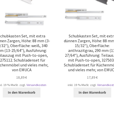
chubkasten Set, mit extra
Schubkasten Set, mit ext
nen Zargen, Höhe: 88 mm (3-
dünnen Zargen, Höhe: 88 mm
/32″), Oberfläche: weiß, 340
15/32″), Oberfläche:
m (13-25/64″), Ausführung:
anthrazitgrau, 290 mm (1
ilauszug mit Push-to-open,
27/64″), Ausführung: Teilau
275112. Schubladenset für
mit Push-to-open, 327503
chenmöbel und vieles mehr,
Schubladenset für Küchenm
von EMUCA
und vieles mehr, von EMU
18,89
€
17,89
€
kl. 19 % MwSt.
zzgl.
Versandkosten
inkl. 19 % MwSt.
zzgl.
Versandkost
In den Warenkorb
In den Warenkorb