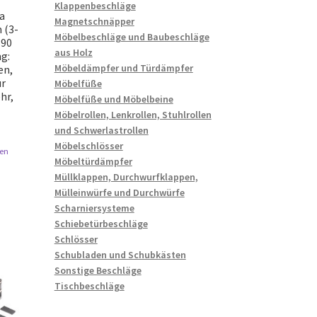
Klappenbeschläge
ra
Magnetschnäpper
 (3-
Möbelbeschläge und Baubeschläge
390
aus Holz
g:
Möbeldämpfer und Türdämpfer
en,
ür
Möbelfüße
hr,
Möbelfüße und Möbelbeine
Möbelrollen, Lenkrollen, Stuhlrollen
und Schwerlastrollen
Möbelschlösser
en
Möbeltürdämpfer
Müllklappen, Durchwurfklappen,
Mülleinwürfe und Durchwürfe
Scharniersysteme
Schiebetürbeschläge
Schlösser
Schubladen und Schubkästen
Sonstige Beschläge
Tischbeschläge