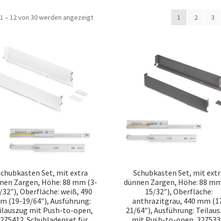
Nach
1 – 12 von 30 werden angezeigt
1
2
3
Beliebtheit
sortiert
chubkasten Set, mit extra
Schubkasten Set, mit ext
nen Zargen, Höhe: 88 mm (3-
dünnen Zargen, Höhe: 88 mm
/32″), Oberfläche: weiß, 490
15/32″), Oberfläche:
m (19-19/64″), Ausführung:
anthrazitgrau, 440 mm (1
ilauszug mit Push-to-open,
21/64″), Ausführung: Teilau
275412. Schubladenset für
mit Push-to-open, 327533