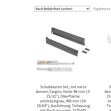
Ergebnisse 
Schubkasten Set, mit extra
S
dünnen Zargen, Höhe: 88 mm (3-
dün
15/32″), Oberfläche:
15
anthrazitgrau, 490 mm (19-
m
19/64″), Ausführung: Teilauszug
Te
mit Push-to-open, 3275435.
3