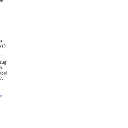
ra
 (3-
1-
szug
5.
öbel
CA
en