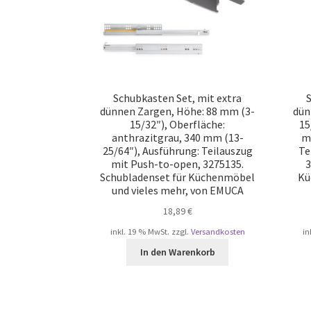
Schubkasten Set, mit extra
S
dünnen Zargen, Höhe: 88 mm (3-
dün
15/32″), Oberfläche:
15
anthrazitgrau, 340 mm (13-
m
25/64″), Ausführung: Teilauszug
Te
mit Push-to-open, 3275135.
3
Schubladenset für Küchenmöbel
Kü
und vieles mehr, von EMUCA
18,89
€
inkl. 19 % MwSt.
zzgl.
Versandkosten
in
In den Warenkorb