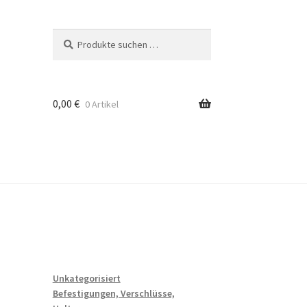
Suchen
Suchen
nach:
0,00
€
0 Artikel
Unkategorisiert
Befestigungen, Verschlüsse,