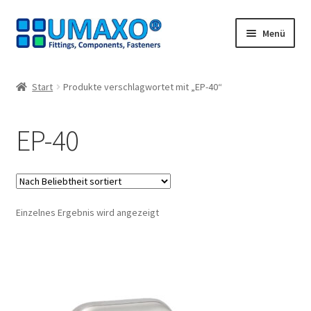
Zur
Zum
Menü
Navigation
Inhalt
springen
springen
Start
Start
Produkte verschlagwortet mit „EP-40“
AGB
EP-40
Datenschutz
Impressum
Einzelnes Ergebnis wird angezeigt
Kasse
Kontakt
Mein Konto