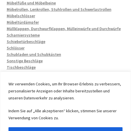
Möbelfüße und Möbelbeine
Möbelrollen, Lenkrollen, Stuhlrollen und Schwerlastrollen
Möbelschlösser
Möbeltürdämpfer
Müllklappen, Durchwurfklappen, Mülleinwürfe und Durchwürfe
Scharniersysteme
Schiebetürbeschläge
Schlösser
Schubladen und Schubkästen
Sonstige Beschläge
Tischbeschläge
Wir verwenden Cookies, um Ihr Browser-Erlebnis zu verbessern,
personalisierte Anzeigen oder Inhalte bereitzustellen und
unseren Datenverkehr zu analysieren.
© 2026 by UMAXO Germany, member of the ERUON Group.
Indem Sie auf „Alle akzeptieren“ klicken, stimmen Sie unserer
High quality Fittings, mechanical Components and
Verwendung von Cookies zu.
Fasteners