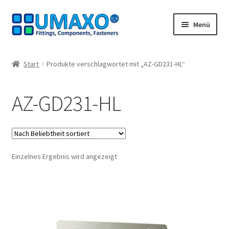
Zur
Zum
Menü
Navigation
Inhalt
springen
springen
Start
Start
Produkte verschlagwortet mit „AZ-GD231-HL“
AGB
AZ-GD231-HL
Datenschutz
Impressum
Einzelnes Ergebnis wird angezeigt
Kasse
Kontakt
Mein Konto