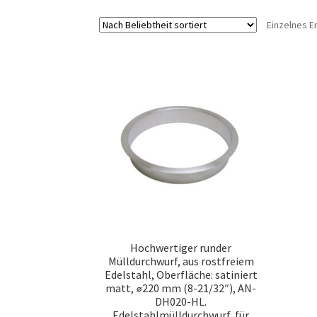
Einzelnes E
Hochwertiger runder
Mülldurchwurf, aus rostfreiem
Edelstahl, Oberfläche: satiniert
matt, ⌀220 mm (8-21/32″), AN-
DH020-HL.
Edelstahlmülldurchwurf, für