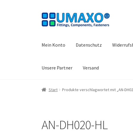
Zur
Zum
Navigation
Inhalt
springen
springen
Mein Konto
Datenschutz
Widerrufs
Unsere Partner
Versand
Start
AGB
Datenschutz
Impressum
Kasse
Kon
Start
Produkte verschlagwortet mit „AN-DH02
Warenkorb
Widerrufsbelehrung
AN-DH020-HL