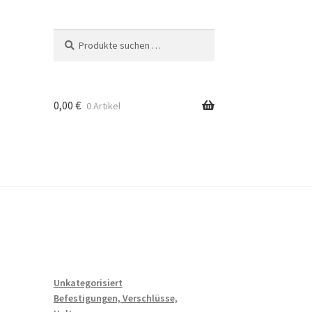
Suchen
Suchen
nach:
0,00
€
0 Artikel
Unkategorisiert
Befestigungen, Verschlüsse,