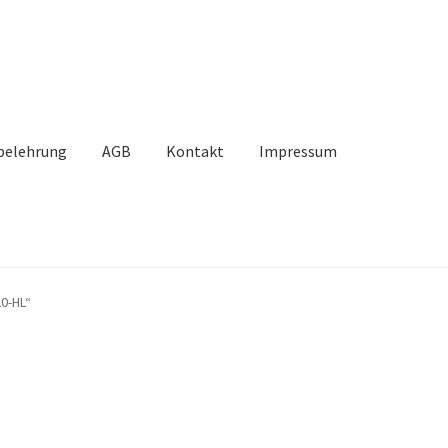
belehrung
AGB
Kontakt
Impressum
takt
Mein Konto
Unsere Partner
Versand
Vertrag widerrufen
0-HL“