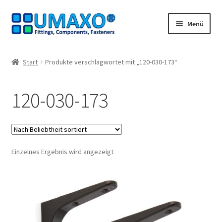
Zur
Zum
Menü
Navigation
Inhalt
springen
springen
Start
Start
Produkte verschlagwortet mit „120-030-173“
AGB
120-030-173
Datenschutz
Impressum
Einzelnes Ergebnis wird angezeigt
Kasse
Kontakt
Mein Konto