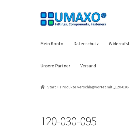
Zur
Zum
Navigation
Inhalt
springen
springen
Mein Konto
Datenschutz
Widerrufs
Unsere Partner
Versand
Start
AGB
Datenschutz
Impressum
Kasse
Kon
Start
Produkte verschlagwortet mit „120-030
Warenkorb
Widerrufsbelehrung
120-030-095