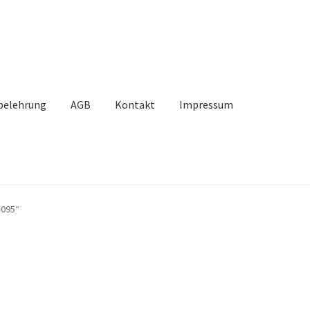
belehrung
AGB
Kontakt
Impressum
takt
Mein Konto
Unsere Partner
Versand
Vertrag widerrufen
-095“