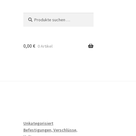
Suchen
Suchen
nach:
0,00
€
0 Artikel
Unkategorisiert
Befestigungen, Verschlüsse,