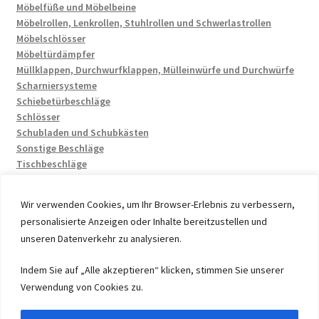
Möbelfüße und Möbelbeine
Möbelrollen, Lenkrollen, Stuhlrollen und Schwerlastrollen
Möbelschlösser
Möbeltürdämpfer
Müllklappen, Durchwurfklappen, Mülleinwürfe und Durchwürfe
Scharniersysteme
Schiebetürbeschläge
Schlösser
Schubladen und Schubkästen
Sonstige Beschläge
Tischbeschläge
Wir verwenden Cookies, um Ihr Browser-Erlebnis zu verbessern,
personalisierte Anzeigen oder Inhalte bereitzustellen und
unseren Datenverkehr zu analysieren.
© 2026 by UMAXO Germany, member of the ERUON Group.
Indem Sie auf „Alle akzeptieren“ klicken, stimmen Sie unserer
High quality Fittings, mechanical Components and
Verwendung von Cookies zu.
Fasteners