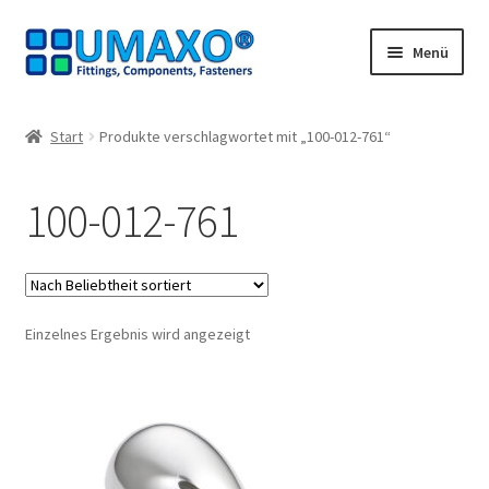
Zur
Zum
Menü
Navigation
Inhalt
springen
springen
Start
Start
Produkte verschlagwortet mit „100-012-761“
AGB
100-012-761
Datenschutz
Impressum
Einzelnes Ergebnis wird angezeigt
Kasse
Kontakt
Mein Konto