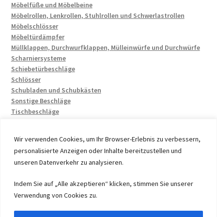
Möbelfüße und Möbelbeine
Möbelrollen, Lenkrollen, Stuhlrollen und Schwerlastrollen
Möbelschlösser
Möbeltürdämpfer
Müllklappen, Durchwurfklappen, Mülleinwürfe und Durchwürfe
Scharniersysteme
Schiebetürbeschläge
Schlösser
Schubladen und Schubkästen
Sonstige Beschläge
Tischbeschläge
Wir verwenden Cookies, um Ihr Browser-Erlebnis zu verbessern,
personalisierte Anzeigen oder Inhalte bereitzustellen und
unseren Datenverkehr zu analysieren.
© 2026 by UMAXO Germany, member of the ERUON Group.
Indem Sie auf „Alle akzeptieren“ klicken, stimmen Sie unserer
High quality Fittings, mechanical Components and
Verwendung von Cookies zu.
Fasteners