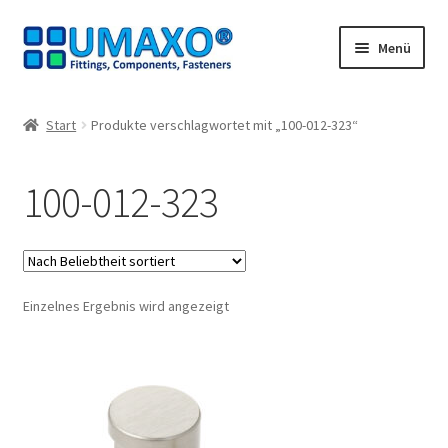
Zur
Zum
Menü
Navigation
Inhalt
springen
springen
Start
Start
Produkte verschlagwortet mit „100-012-323“
AGB
100-012-323
Datenschutz
Impressum
Einzelnes Ergebnis wird angezeigt
Kasse
Kontakt
Mein Konto